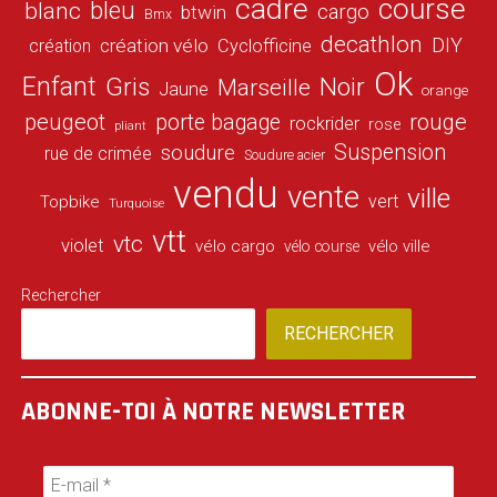
cadre
course
bleu
blanc
cargo
btwin
Bmx
decathlon
DIY
création vélo
création
Cyclofficine
Ok
Enfant
Gris
Noir
Marseille
Jaune
orange
peugeot
porte bagage
rouge
rockrider
rose
pliant
Suspension
soudure
rue de crimée
Soudure acier
vendu
vente
ville
vert
Topbike
Turquoise
vtt
vtc
violet
vélo cargo
vélo ville
vélo course
Rechercher
RECHERCHER
ABONNE-TOI À NOTRE NEWSLETTER