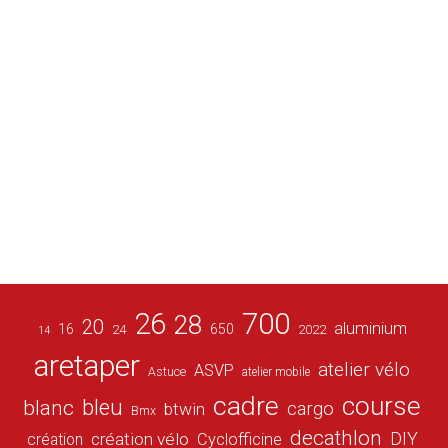
26
700
28
20
aluminium
16
650
24
2022
14
aretaper
atelier vélo
ASVP
Astuce
atelier mobile
cadre
course
bleu
blanc
cargo
btwin
Bmx
decathlon
DIY
création vélo
création
Cyclofficine