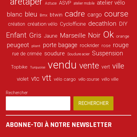
aretaper
atelier vélo
ASVP
Astuce
atelier mobile
cadre
course
bleu
blanc
cargo
btwin
Bmx
decathlon
DIY
création vélo
création
Cyclofficine
Ok
Enfant
Gris
Noir
Marseille
Jaune
orange
peugeot
porte bagage
rouge
rockrider
rose
pliant
Suspension
soudure
rue de crimée
Soudure acier
vendu
vente
ville
vert
Topbike
Turquoise
vtt
vtc
violet
vélo cargo
vélo ville
vélo course
Rechercher
RECHERCHER
ABONNE-TOI À NOTRE NEWSLETTER