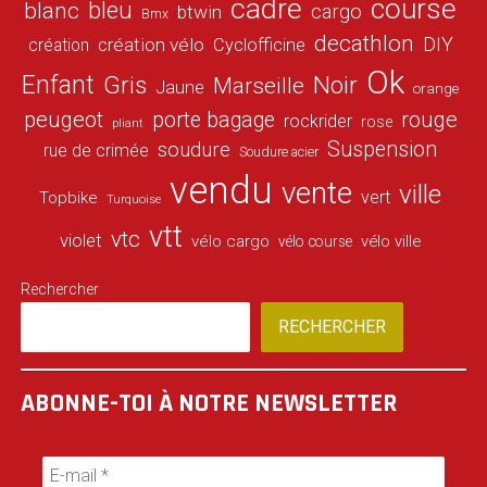
cadre
course
bleu
blanc
cargo
btwin
Bmx
decathlon
DIY
création vélo
création
Cyclofficine
Ok
Enfant
Gris
Noir
Marseille
Jaune
orange
peugeot
porte bagage
rouge
rockrider
rose
pliant
Suspension
soudure
rue de crimée
Soudure acier
vendu
vente
ville
vert
Topbike
Turquoise
vtt
vtc
violet
vélo cargo
vélo ville
vélo course
Rechercher
RECHERCHER
ABONNE-TOI À NOTRE NEWSLETTER