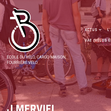
Skip
to
content
ACTUS
L
VAE (VÉLOS 
ÉCOLE DU VÉLO, CARGO MAISON,
FOURRIÈRE VÉLO
J.MERVIEL