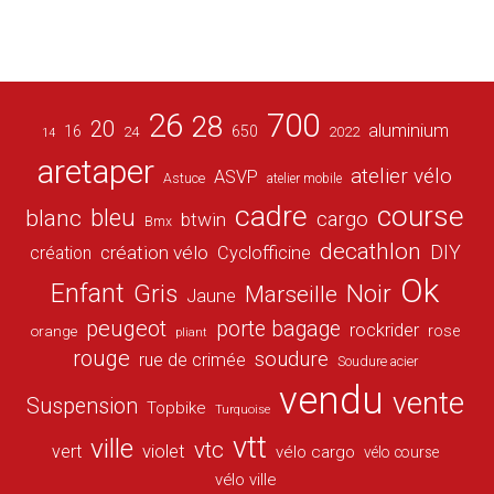
26
700
28
20
aluminium
16
650
24
2022
14
aretaper
atelier vélo
ASVP
Astuce
atelier mobile
cadre
course
bleu
blanc
cargo
btwin
Bmx
decathlon
DIY
création vélo
création
Cyclofficine
Ok
Enfant
Gris
Noir
Marseille
Jaune
peugeot
porte bagage
rockrider
orange
rose
pliant
rouge
soudure
rue de crimée
Soudure acier
vendu
vente
Suspension
Topbike
Turquoise
vtt
ville
vtc
vert
violet
vélo cargo
vélo course
vélo ville