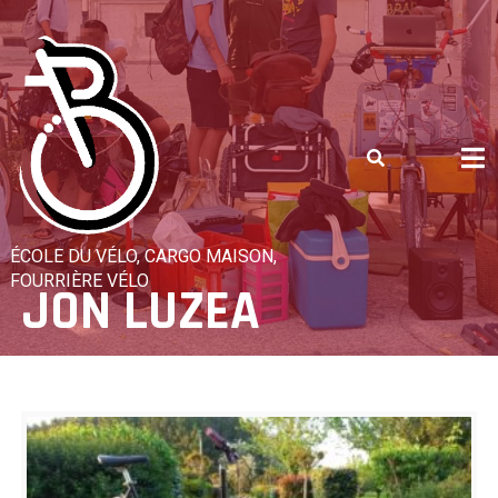
Skip
to
content
ÉCOLE DU VÉLO, CARGO MAISON,
FOURRIÈRE VÉLO
JON LUZEA