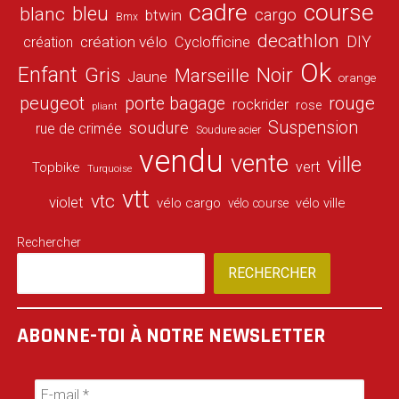
cadre
course
bleu
blanc
cargo
btwin
Bmx
decathlon
DIY
création vélo
création
Cyclofficine
Ok
Enfant
Gris
Noir
Marseille
Jaune
orange
peugeot
porte bagage
rouge
rockrider
rose
pliant
Suspension
soudure
rue de crimée
Soudure acier
vendu
vente
ville
vert
Topbike
Turquoise
vtt
vtc
violet
vélo cargo
vélo ville
vélo course
Rechercher
RECHERCHER
ABONNE-TOI À NOTRE NEWSLETTER