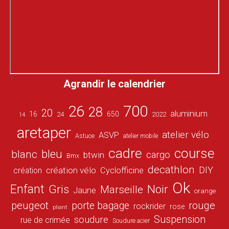
Agrandir le calendrier
26
700
28
20
aluminium
16
650
24
2022
14
aretaper
atelier vélo
ASVP
Astuce
atelier mobile
cadre
course
bleu
blanc
cargo
btwin
Bmx
decathlon
DIY
création vélo
création
Cyclofficine
Ok
Enfant
Gris
Noir
Marseille
Jaune
orange
peugeot
porte bagage
rouge
rockrider
rose
pliant
Suspension
soudure
rue de crimée
Soudure acier