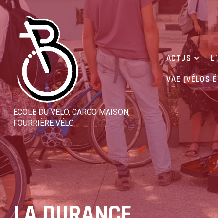
Skip
to
content
ACTUS
L
VAE (VÉLOS 
ÉCOLE DU VÉLO, CARGO MAISON,
FOURRIÈRE VÉLO
LA DURANCE