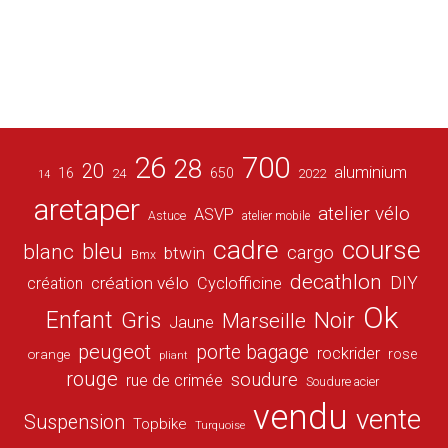
26
700
28
20
aluminium
16
650
24
2022
14
aretaper
atelier vélo
ASVP
Astuce
atelier mobile
cadre
course
bleu
blanc
cargo
btwin
Bmx
decathlon
DIY
création vélo
création
Cyclofficine
Ok
Enfant
Gris
Noir
Marseille
Jaune
peugeot
porte bagage
rockrider
orange
rose
pliant
rouge
soudure
rue de crimée
Soudure acier
vendu
vente
Suspension
Topbike
Turquoise