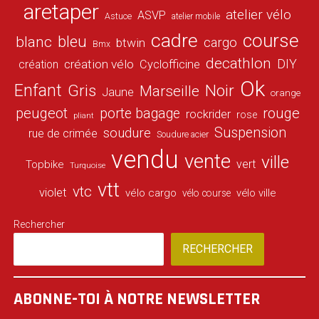
aretaper
atelier vélo
ASVP
Astuce
atelier mobile
cadre
course
bleu
blanc
cargo
btwin
Bmx
decathlon
DIY
création vélo
création
Cyclofficine
Ok
Enfant
Gris
Noir
Marseille
Jaune
orange
peugeot
porte bagage
rouge
rockrider
rose
pliant
Suspension
soudure
rue de crimée
Soudure acier
vendu
vente
ville
vert
Topbike
Turquoise
vtt
vtc
violet
vélo cargo
vélo ville
vélo course
Rechercher
RECHERCHER
ABONNE-TOI À NOTRE NEWSLETTER