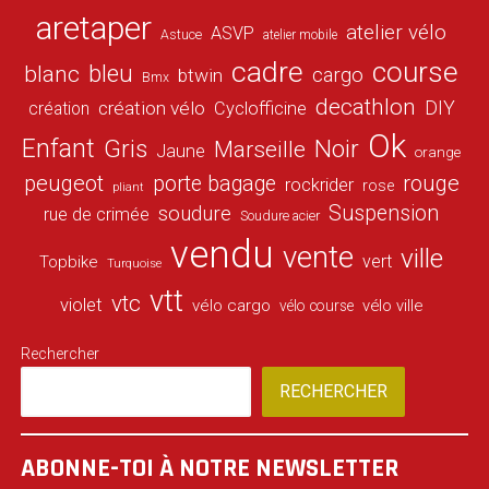
aretaper
atelier vélo
ASVP
Astuce
atelier mobile
cadre
course
bleu
blanc
cargo
btwin
Bmx
decathlon
DIY
création vélo
création
Cyclofficine
Ok
Enfant
Gris
Noir
Marseille
Jaune
orange
peugeot
porte bagage
rouge
rockrider
rose
pliant
Suspension
soudure
rue de crimée
Soudure acier
vendu
vente
ville
vert
Topbike
Turquoise
vtt
vtc
violet
vélo cargo
vélo ville
vélo course
Rechercher
RECHERCHER
ABONNE-TOI À NOTRE NEWSLETTER