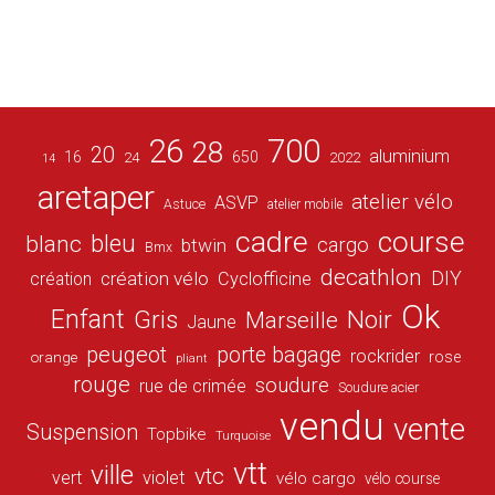
26
700
28
20
aluminium
16
650
24
2022
14
aretaper
atelier vélo
ASVP
Astuce
atelier mobile
cadre
course
bleu
blanc
cargo
btwin
Bmx
decathlon
DIY
création vélo
création
Cyclofficine
Ok
Enfant
Gris
Noir
Marseille
Jaune
peugeot
porte bagage
rockrider
orange
rose
pliant
rouge
soudure
rue de crimée
Soudure acier
vendu
vente
Suspension
Topbike
Turquoise
vtt
ville
vtc
vert
violet
vélo cargo
vélo course