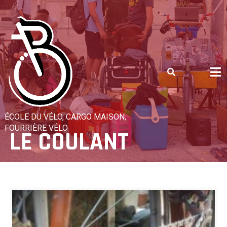
Skip
to
content
ÉCOLE DU VÉLO, CARGO MAISON,
FOURRIÈRE VÉLO
LE COULANT