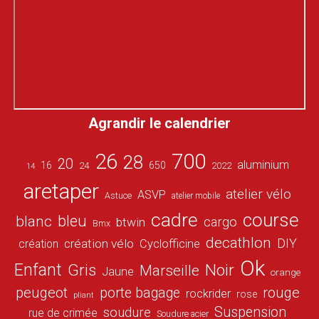
Agrandir le calendrier
26
700
28
20
aluminium
16
650
24
2022
14
aretaper
atelier vélo
ASVP
Astuce
atelier mobile
cadre
course
bleu
blanc
cargo
btwin
Bmx
decathlon
DIY
création vélo
création
Cyclofficine
Ok
Enfant
Gris
Noir
Marseille
Jaune
orange
peugeot
porte bagage
rouge
rockrider
rose
pliant
Suspension
soudure
rue de crimée
Soudure acier