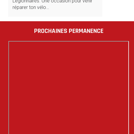
Légionnaires. Une occasion pour venir
réparer ton vélo…
PROCHAINES PERMANENCE