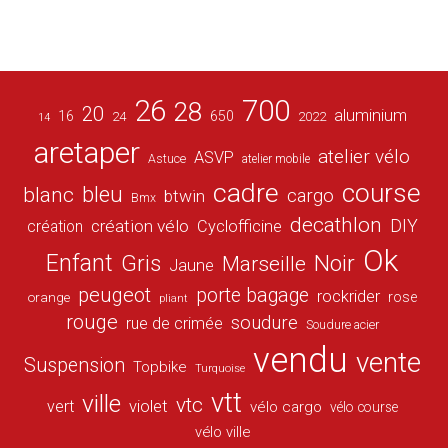
26
700
28
20
aluminium
16
650
24
2022
14
aretaper
atelier vélo
ASVP
Astuce
atelier mobile
cadre
course
bleu
blanc
cargo
btwin
Bmx
decathlon
DIY
création vélo
création
Cyclofficine
Ok
Enfant
Gris
Noir
Marseille
Jaune
peugeot
porte bagage
rockrider
orange
rose
pliant
rouge
soudure
rue de crimée
Soudure acier
vendu
vente
Suspension
Topbike
Turquoise
vtt
ville
vtc
vert
violet
vélo cargo
vélo course
vélo ville