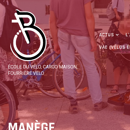
Skip
to
content
ACTUS
L
VAE (VÉLOS 
ÉCOLE DU VÉLO, CARGO MAISON,
FOURRIÈRE VÉLO
MANÈGE