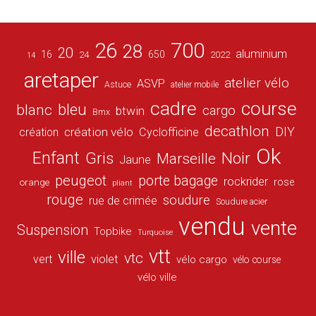
26
700
28
20
aluminium
16
650
24
2022
14
aretaper
atelier vélo
ASVP
Astuce
atelier mobile
cadre
course
bleu
blanc
cargo
btwin
Bmx
decathlon
DIY
création vélo
création
Cyclofficine
Ok
Enfant
Gris
Noir
Marseille
Jaune
peugeot
porte bagage
rockrider
orange
rose
pliant
rouge
soudure
rue de crimée
Soudure acier
vendu
vente
Suspension
Topbike
Turquoise
vtt
ville
vtc
vert
violet
vélo cargo
vélo course
vélo ville