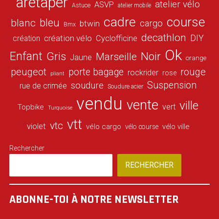
aretaper
atelier vélo
ASVP
Astuce
atelier mobile
cadre
course
bleu
blanc
cargo
btwin
Bmx
decathlon
DIY
création vélo
création
Cyclofficine
Ok
Enfant
Gris
Noir
Marseille
Jaune
orange
peugeot
porte bagage
rouge
rockrider
rose
pliant
Suspension
soudure
rue de crimée
Soudure acier
vendu
vente
ville
vert
Topbike
Turquoise
vtt
vtc
violet
vélo cargo
vélo ville
vélo course
Rechercher
RECHERCHER
ABONNE-TOI À NOTRE NEWSLETTER