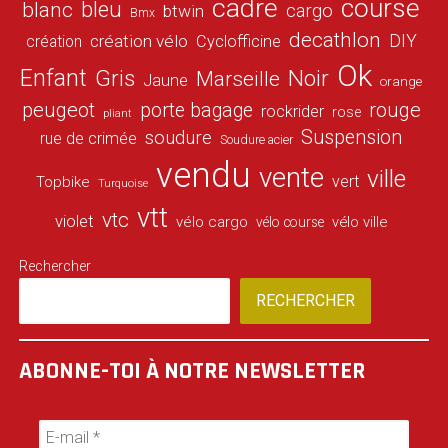
cadre
course
bleu
blanc
cargo
btwin
Bmx
decathlon
DIY
création vélo
création
Cyclofficine
Ok
Enfant
Gris
Noir
Marseille
Jaune
orange
peugeot
porte bagage
rouge
rockrider
rose
pliant
Suspension
soudure
rue de crimée
Soudure acier
vendu
vente
ville
vert
Topbike
Turquoise
vtt
vtc
violet
vélo cargo
vélo ville
vélo course
Rechercher
RECHERCHER
ABONNE-TOI À NOTRE NEWSLETTER