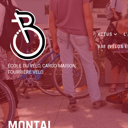
Skip
to
content
ACTUS
L
VAE (VÉLOS 
ÉCOLE DU VÉLO, CARGO MAISON,
FOURRIÈRE VÉLO
MONTAL