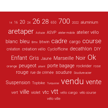
26
700
28
20
aluminium
16
650
24
2022
14
aretaper
atelier vélo
ASVP
Astuce
atelier mobile
cadre
course
bleu
blanc
cargo
btwin
Bmx
decathlon
DIY
création vélo
création
Cyclofficine
Ok
Enfant
Gris
Noir
Marseille
Jaune
peugeot
porte bagage
rockrider
orange
rose
pliant
rouge
soudure
rue de crimée
Soudure acier
vendu
vente
Suspension
Topbike
Turquoise
vtt
ville
vtc
vert
violet
vélo cargo
vélo course
vélo ville