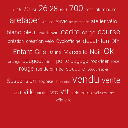
26
700
28
20
aluminium
16
650
24
2022
14
aretaper
atelier vélo
ASVP
Astuce
atelier mobile
cadre
course
bleu
blanc
cargo
btwin
Bmx
decathlon
DIY
création vélo
création
Cyclofficine
Ok
Enfant
Gris
Noir
Marseille
Jaune
peugeot
porte bagage
rockrider
orange
rose
pliant
rouge
soudure
rue de crimée
Soudure acier
vendu
vente
Suspension
Topbike
Turquoise
vtt
ville
vtc
vert
violet
vélo cargo
vélo course
vélo ville