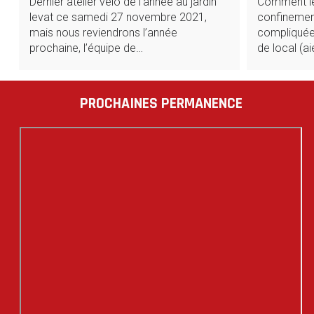
Comment le 
Dernier atelier vélo de l’année au jardin
confinement
levat ce samedi 27 novembre 2021,
compliquées
mais nous reviendrons l’année
de local (ai
prochaine, l’équipe de…
PROCHAINES PERMANENCE