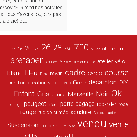
nier, cette situation
/covid-19 rend nos activités
: nous n’avons toujours pas
e aie aie) et…
26
700
28
20
aluminium
16
650
24
2022
14
aretaper
atelier vélo
ASVP
Astuce
atelier mobile
cadre
course
bleu
blanc
cargo
btwin
Bmx
decathlon
DIY
création vélo
création
Cyclofficine
Ok
Enfant
Gris
Noir
Marseille
Jaune
peugeot
porte bagage
rockrider
orange
rose
pliant
rouge
soudure
rue de crimée
Soudure acier
vendu
vente
Suspension
Topbike
Turquoise
vtt
ville