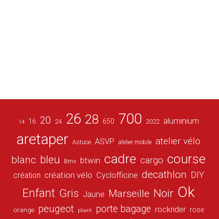
26
700
28
20
aluminium
16
650
24
2022
14
aretaper
atelier vélo
ASVP
Astuce
atelier mobile
cadre
course
bleu
blanc
cargo
btwin
Bmx
decathlon
DIY
création vélo
création
Cyclofficine
Ok
Enfant
Gris
Noir
Marseille
Jaune
peugeot
porte bagage
rockrider
orange
rose
pliant