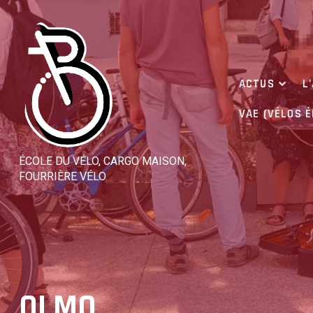
Skip
to
content
ACTUS
L
VAE (VÉLOS 
ÉCOLE DU VÉLO, CARGO MAISON,
FOURRIÈRE VÉLO
OLMO