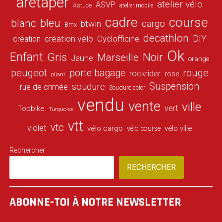
aretaper
atelier vélo
ASVP
Astuce
atelier mobile
cadre
course
bleu
blanc
cargo
btwin
Bmx
decathlon
DIY
création vélo
création
Cyclofficine
Ok
Enfant
Gris
Noir
Marseille
Jaune
orange
peugeot
porte bagage
rouge
rockrider
rose
pliant
Suspension
soudure
rue de crimée
Soudure acier
vendu
vente
ville
vert
Topbike
Turquoise
vtt
vtc
violet
vélo cargo
vélo ville
vélo course
Rechercher
RECHERCHER
ABONNE-TOI À NOTRE NEWSLETTER