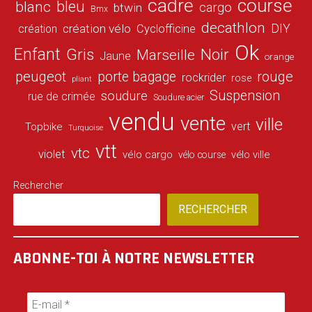
cadre
course
bleu
blanc
cargo
btwin
Bmx
decathlon
DIY
création vélo
création
Cyclofficine
Ok
Enfant
Gris
Noir
Marseille
Jaune
orange
peugeot
porte bagage
rouge
rockrider
rose
pliant
Suspension
soudure
rue de crimée
Soudure acier
vendu
vente
ville
vert
Topbike
Turquoise
vtt
vtc
violet
vélo cargo
vélo ville
vélo course
Rechercher
RECHERCHER
ABONNE-TOI À NOTRE NEWSLETTER