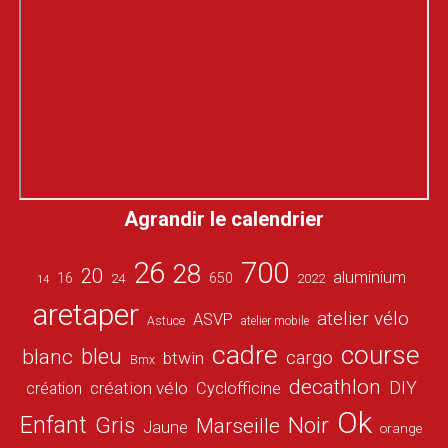
Agrandir le calendrier
26
700
28
20
aluminium
16
650
24
2022
14
aretaper
atelier vélo
ASVP
Astuce
atelier mobile
cadre
course
bleu
blanc
cargo
btwin
Bmx
decathlon
DIY
création vélo
création
Cyclofficine
Ok
Enfant
Gris
Noir
Marseille
Jaune
orange