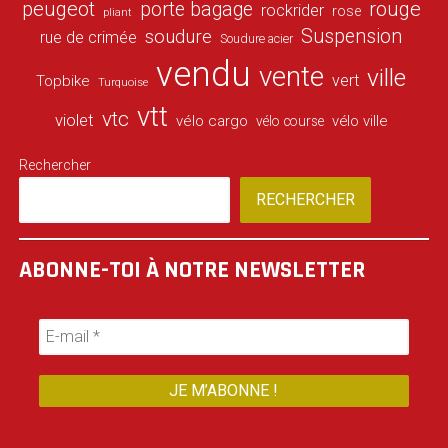
peugeot
porte bagage
rouge
rockrider
rose
pliant
Suspension
soudure
rue de crimée
Soudure acier
vendu
vente
ville
vert
Topbike
Turquoise
vtt
vtc
violet
vélo cargo
vélo ville
vélo course
Rechercher
RECHERCHER
ABONNE-TOI À NOTRE NEWSLETTER