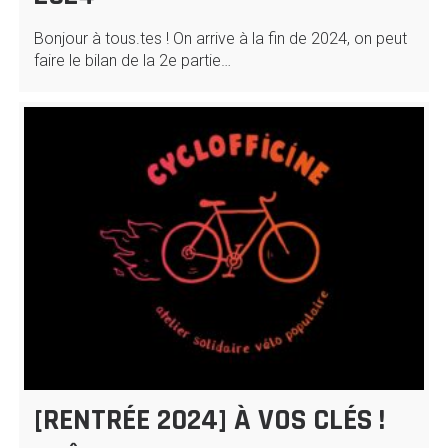
Bonjour à tous.tes ! On arrive à la fin de 2024, on peut
faire le bilan de la 2e partie…
[RENTRÉE 2024] À VOS CLÉS !