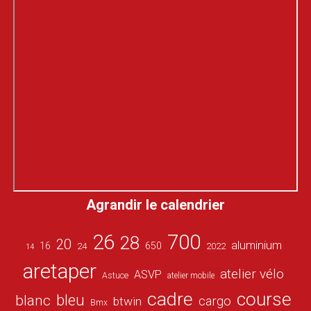
Agrandir le calendrier
26
700
28
20
aluminium
16
650
24
2022
14
aretaper
atelier vélo
ASVP
Astuce
atelier mobile
cadre
course
bleu
blanc
cargo
btwin
Bmx