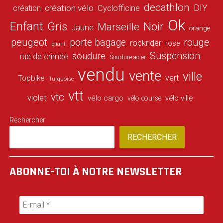
decathlon
DIY
création vélo
création
Cyclofficine
Ok
Enfant
Gris
Noir
Marseille
Jaune
orange
peugeot
porte bagage
rouge
rockrider
rose
pliant
Suspension
soudure
rue de crimée
Soudure acier
vendu
vente
ville
vert
Topbike
Turquoise
vtt
vtc
violet
vélo cargo
vélo ville
vélo course
Rechercher
RECHERCHER
ABONNE-TOI À NOTRE NEWSLETTER