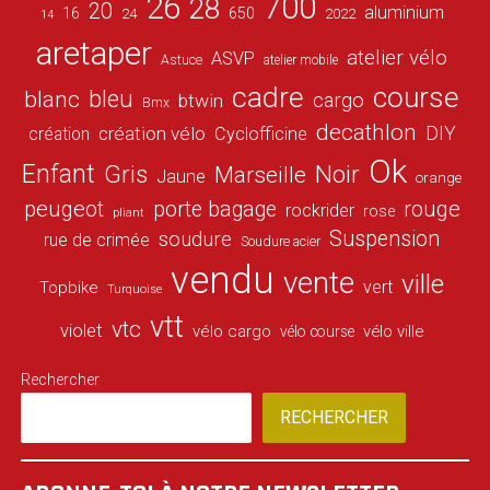
26
700
28
20
aluminium
16
650
24
2022
14
aretaper
atelier vélo
ASVP
Astuce
atelier mobile
cadre
course
bleu
blanc
cargo
btwin
Bmx
decathlon
DIY
création vélo
création
Cyclofficine
Ok
Enfant
Gris
Noir
Marseille
Jaune
orange
peugeot
porte bagage
rouge
rockrider
rose
pliant
Suspension
soudure
rue de crimée
Soudure acier
vendu
vente
ville
vert
Topbike
Turquoise
vtt
vtc
violet
vélo cargo
vélo ville
vélo course
Rechercher
RECHERCHER