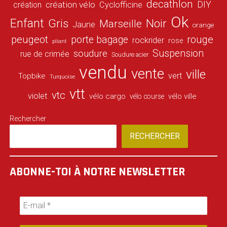
decathlon
DIY
création vélo
création
Cyclofficine
Ok
Enfant
Gris
Noir
Marseille
Jaune
orange
peugeot
porte bagage
rouge
rockrider
rose
pliant
Suspension
soudure
rue de crimée
Soudure acier
vendu
vente
ville
vert
Topbike
Turquoise
vtt
vtc
violet
vélo cargo
vélo ville
vélo course
Rechercher
RECHERCHER
ABONNE-TOI À NOTRE NEWSLETTER