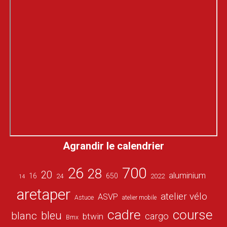
Agrandir le calendrier
26
700
28
20
aluminium
16
650
24
2022
14
aretaper
atelier vélo
ASVP
Astuce
atelier mobile
cadre
course
bleu
blanc
cargo
btwin
Bmx