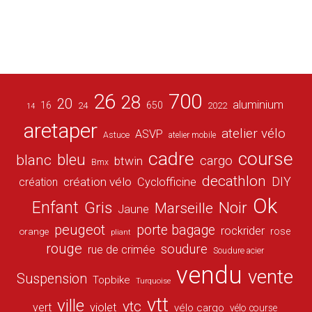
26
700
28
20
aluminium
16
650
24
2022
14
aretaper
atelier vélo
ASVP
Astuce
atelier mobile
cadre
course
bleu
blanc
cargo
btwin
Bmx
decathlon
DIY
création vélo
création
Cyclofficine
Ok
Enfant
Gris
Noir
Marseille
Jaune
peugeot
porte bagage
rockrider
orange
rose
pliant
rouge
soudure
rue de crimée
Soudure acier
vendu
vente
Suspension
Topbike
Turquoise
vtt
ville
vtc
vert
violet
vélo cargo
vélo course