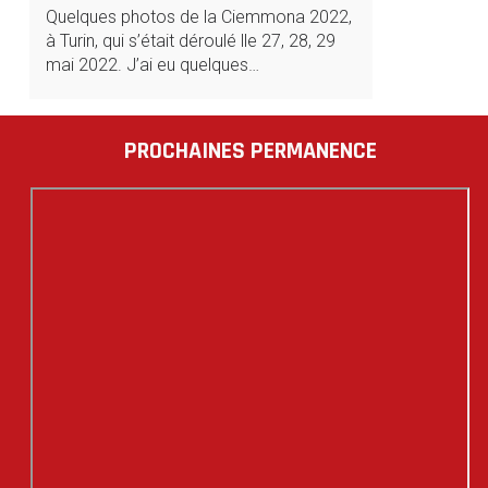
Quelques photos de la Ciemmona 2022,
à Turin, qui s’était déroulé lle 27, 28, 29
mai 2022. J’ai eu quelques…
PROCHAINES PERMANENCE