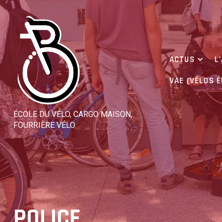
Skip
to
content
ACTUS
L
VAE (VÉLOS 
ÉCOLE DU VÉLO, CARGO MAISON,
FOURRIÈRE VÉLO
POLICE