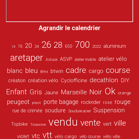
Agrandir le calendrier
26
700
28
20
aluminium
16
650
24
2022
14
aretaper
atelier vélo
ASVP
Astuce
atelier mobile
cadre
course
bleu
blanc
cargo
btwin
Bmx
decathlon
DIY
création vélo
création
Cyclofficine
Ok
Enfant
Gris
Noir
Marseille
Jaune
orange
peugeot
porte bagage
rouge
rockrider
rose
pliant
Suspension
soudure
rue de crimée
Soudure acier
vendu
vente
ville
vert
Topbike
Turquoise
vtt
vtc
violet
vélo cargo
vélo ville
vélo course