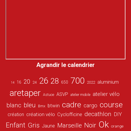
Agrandir le calendrier
26
700
28
20
aluminium
16
650
24
2022
14
aretaper
atelier vélo
ASVP
Astuce
atelier mobile
cadre
course
bleu
blanc
cargo
btwin
Bmx
decathlon
DIY
création vélo
création
Cyclofficine
Ok
Enfant
Gris
Noir
Marseille
Jaune
orange