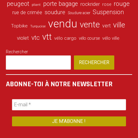
peugeot
porte bagage
rouge
rockrider
rose
pliant
Suspension
soudure
rue de crimée
Soudure acier
vendu
vente
ville
vert
Topbike
Turquoise
vtt
vtc
violet
vélo cargo
vélo ville
vélo course
Rechercher
RECHERCHER
ABONNE-TOI À NOTRE NEWSLETTER