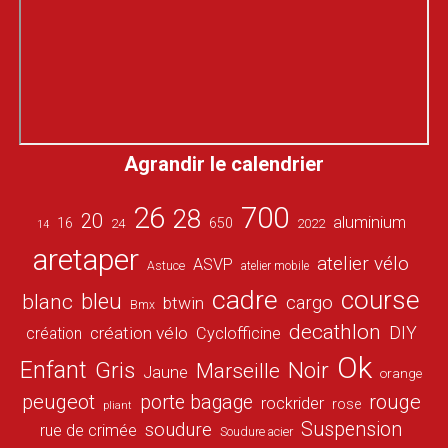
Agrandir le calendrier
26
700
28
20
aluminium
16
650
24
2022
14
aretaper
atelier vélo
ASVP
Astuce
atelier mobile
cadre
course
bleu
blanc
cargo
btwin
Bmx
decathlon
DIY
création vélo
création
Cyclofficine
Ok
Enfant
Gris
Noir
Marseille
Jaune
orange
peugeot
porte bagage
rouge
rockrider
rose
pliant
Suspension
soudure
rue de crimée
Soudure acier