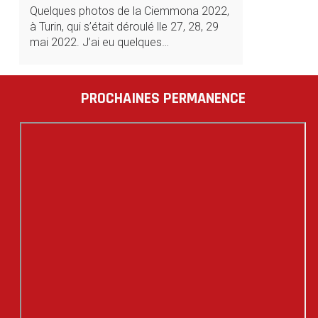
Quelques photos de la Ciemmona 2022,
à Turin, qui s’était déroulé lle 27, 28, 29
mai 2022. J’ai eu quelques…
PROCHAINES PERMANENCE