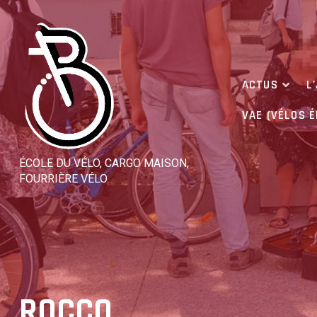
Skip
to
content
ACTUS
L
VAE (VÉLOS 
ÉCOLE DU VÉLO, CARGO MAISON,
FOURRIÈRE VÉLO
ROCCO