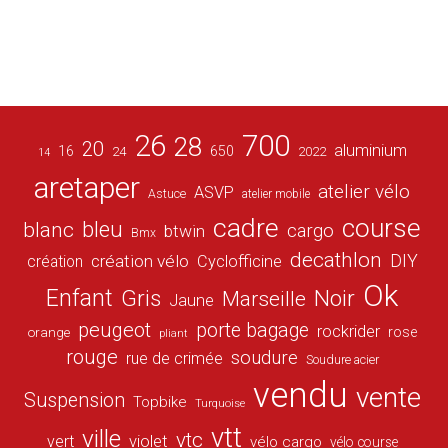
26
700
28
20
aluminium
16
650
24
2022
14
aretaper
atelier vélo
ASVP
Astuce
atelier mobile
cadre
course
bleu
blanc
cargo
btwin
Bmx
decathlon
DIY
création vélo
création
Cyclofficine
Ok
Enfant
Gris
Noir
Marseille
Jaune
peugeot
porte bagage
rockrider
orange
rose
pliant
rouge
soudure
rue de crimée
Soudure acier
vendu
vente
Suspension
Topbike
Turquoise
vtt
ville
vtc
vert
violet
vélo cargo
vélo course