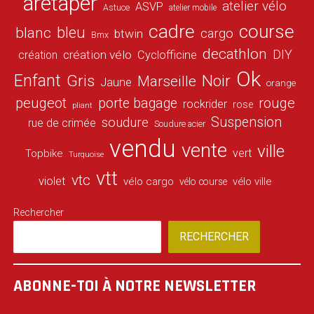
aretaper
atelier vélo
ASVP
Astuce
atelier mobile
cadre
course
bleu
blanc
cargo
btwin
Bmx
decathlon
DIY
création vélo
création
Cyclofficine
Ok
Enfant
Gris
Noir
Marseille
Jaune
orange
peugeot
porte bagage
rouge
rockrider
rose
pliant
Suspension
soudure
rue de crimée
Soudure acier
vendu
vente
ville
vert
Topbike
Turquoise
vtt
vtc
violet
vélo cargo
vélo ville
vélo course
Rechercher
RECHERCHER
ABONNE-TOI À NOTRE NEWSLETTER