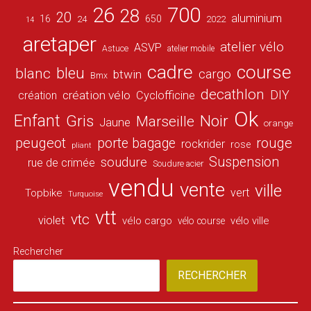
26
700
28
20
aluminium
16
650
24
2022
14
aretaper
atelier vélo
ASVP
Astuce
atelier mobile
cadre
course
bleu
blanc
cargo
btwin
Bmx
decathlon
DIY
création vélo
création
Cyclofficine
Ok
Enfant
Gris
Noir
Marseille
Jaune
orange
peugeot
porte bagage
rouge
rockrider
rose
pliant
Suspension
soudure
rue de crimée
Soudure acier
vendu
vente
ville
vert
Topbike
Turquoise
vtt
vtc
violet
vélo cargo
vélo ville
vélo course
Rechercher
RECHERCHER