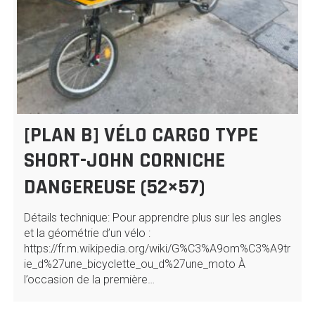
[PLAN B] VÉLO CARGO TYPE
SHORT-JOHN CORNICHE
DANGEREUSE (52×57)
Détails technique: Pour apprendre plus sur les angles
et la géométrie d’un vélo :
https://fr.m.wikipedia.org/wiki/G%C3%A9om%C3%A9tr
ie_d%27une_bicyclette_ou_d%27une_moto À
l’occasion de la première…