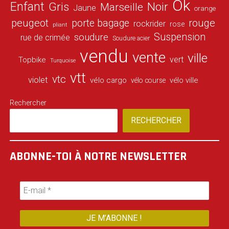
Ok
Enfant
Gris
Noir
Marseille
Jaune
orange
peugeot
porte bagage
rouge
rockrider
rose
pliant
Suspension
soudure
rue de crimée
Soudure acier
vendu
vente
ville
vert
Topbike
Turquoise
vtt
vtc
violet
vélo cargo
vélo ville
vélo course
Rechercher
RECHERCHER
ABONNE-TOI À NOTRE NEWSLETTER