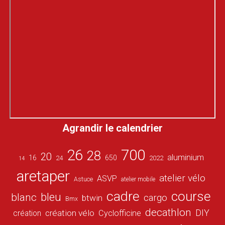
Agrandir le calendrier
26
700
28
20
aluminium
16
650
24
2022
14
aretaper
atelier vélo
ASVP
Astuce
atelier mobile
cadre
course
bleu
blanc
cargo
btwin
Bmx
decathlon
DIY
création vélo
création
Cyclofficine