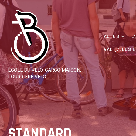
Skip
to
content
ACTUS
L
VAE (VÉLOS 
ÉCOLE DU VÉLO, CARGO MAISON,
FOURRIÈRE VÉLO
STANDARD