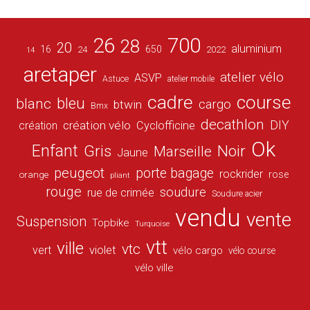
26
700
28
20
aluminium
16
650
24
2022
14
aretaper
atelier vélo
ASVP
Astuce
atelier mobile
cadre
course
bleu
blanc
cargo
btwin
Bmx
decathlon
DIY
création vélo
création
Cyclofficine
Ok
Enfant
Gris
Noir
Marseille
Jaune
peugeot
porte bagage
rockrider
orange
rose
pliant
rouge
soudure
rue de crimée
Soudure acier
vendu
vente
Suspension
Topbike
Turquoise
vtt
ville
vtc
vert
violet
vélo cargo
vélo course
vélo ville