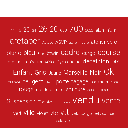
26
700
28
20
aluminium
16
650
24
2022
14
aretaper
atelier vélo
ASVP
Astuce
atelier mobile
cadre
course
bleu
blanc
cargo
btwin
Bmx
decathlon
DIY
création vélo
création
Cyclofficine
Ok
Enfant
Gris
Noir
Marseille
Jaune
peugeot
porte bagage
rockrider
orange
rose
pliant
rouge
soudure
rue de crimée
Soudure acier
vendu
vente
Suspension
Topbike
Turquoise
vtt
ville
vtc
vert
violet
vélo cargo
vélo course
vélo ville