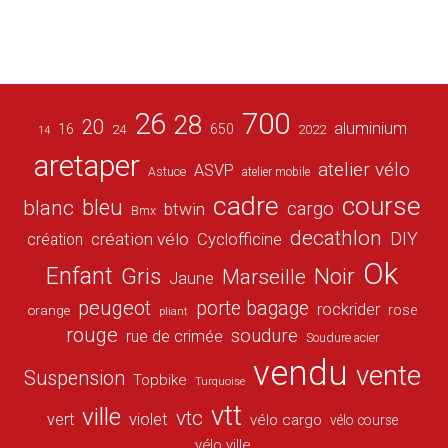
26
700
28
20
aluminium
16
650
24
2022
14
aretaper
atelier vélo
ASVP
Astuce
atelier mobile
cadre
course
bleu
blanc
cargo
btwin
Bmx
decathlon
DIY
création vélo
création
Cyclofficine
Ok
Enfant
Gris
Noir
Marseille
Jaune
peugeot
porte bagage
rockrider
orange
rose
pliant
rouge
soudure
rue de crimée
Soudure acier
vendu
vente
Suspension
Topbike
Turquoise
vtt
ville
vtc
vert
violet
vélo cargo
vélo course
vélo ville