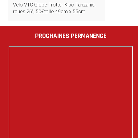
Vélo VTC Globe-Trotter Kibo Tanzanie,
roues 26″, 50€taille 49cm x 55cm
PROCHAINES PERMANENCE