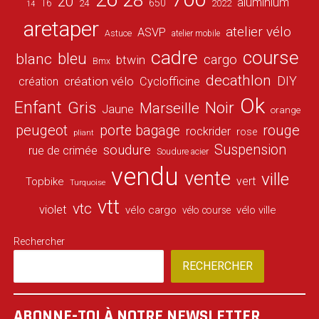
28
20
aluminium
16
650
24
2022
14
aretaper
atelier vélo
ASVP
Astuce
atelier mobile
cadre
course
bleu
blanc
cargo
btwin
Bmx
decathlon
DIY
création vélo
création
Cyclofficine
Ok
Enfant
Gris
Noir
Marseille
Jaune
orange
peugeot
porte bagage
rouge
rockrider
rose
pliant
Suspension
soudure
rue de crimée
Soudure acier
vendu
vente
ville
vert
Topbike
Turquoise
vtt
vtc
violet
vélo cargo
vélo ville
vélo course
Rechercher
RECHERCHER
ABONNE-TOI À NOTRE NEWSLETTER