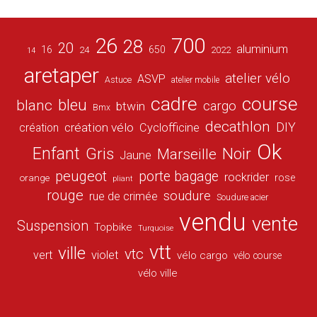
26
700
28
20
aluminium
16
650
24
2022
14
aretaper
atelier vélo
ASVP
Astuce
atelier mobile
cadre
course
bleu
blanc
cargo
btwin
Bmx
decathlon
DIY
création vélo
création
Cyclofficine
Ok
Enfant
Gris
Noir
Marseille
Jaune
peugeot
porte bagage
rockrider
orange
rose
pliant
rouge
soudure
rue de crimée
Soudure acier
vendu
vente
Suspension
Topbike
Turquoise
vtt
ville
vtc
vert
violet
vélo cargo
vélo course
vélo ville