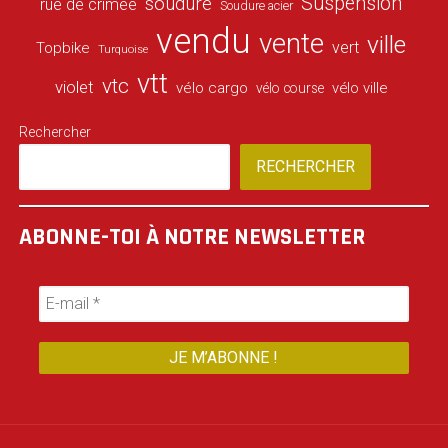
Suspension
soudure
rue de crimée
Soudure acier
vendu
vente
ville
vert
Topbike
Turquoise
vtt
vtc
violet
vélo cargo
vélo ville
vélo course
Rechercher
RECHERCHER
ABONNE-TOI À NOTRE NEWSLETTER