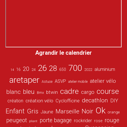
Agrandir le calendrier
26
700
28
20
aluminium
16
650
24
2022
14
aretaper
atelier vélo
ASVP
Astuce
atelier mobile
cadre
course
bleu
blanc
cargo
btwin
Bmx
decathlon
DIY
création vélo
création
Cyclofficine
Ok
Enfant
Gris
Noir
Marseille
Jaune
orange
peugeot
porte bagage
rouge
rockrider
rose
pliant