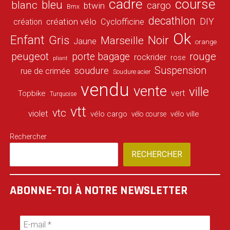
cadre
course
bleu
blanc
cargo
btwin
Bmx
decathlon
DIY
création vélo
création
Cyclofficine
Ok
Enfant
Gris
Noir
Marseille
Jaune
orange
peugeot
porte bagage
rouge
rockrider
rose
pliant
Suspension
soudure
rue de crimée
Soudure acier
vendu
vente
ville
vert
Topbike
Turquoise
vtt
vtc
violet
vélo cargo
vélo ville
vélo course
Rechercher
RECHERCHER
ABONNE-TOI À NOTRE NEWSLETTER