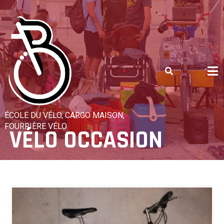
Skip
to
content
ÉCOLE DU VÉLO, CARGO MAISON,
FOURRIÈRE VÉLO
VÉLO OCCASION