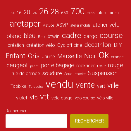
26
700
28
20
aluminium
16
650
24
2022
14
aretaper
atelier vélo
ASVP
Astuce
atelier mobile
cadre
course
bleu
blanc
cargo
btwin
Bmx
decathlon
DIY
création vélo
création
Cyclofficine
Ok
Enfant
Gris
Noir
Marseille
Jaune
orange
peugeot
porte bagage
rouge
rockrider
rose
pliant
Suspension
soudure
rue de crimée
Soudure acier
vendu
vente
ville
vert
Topbike
Turquoise
vtt
vtc
violet
vélo cargo
vélo ville
vélo course
Rechercher
RECHERCHER