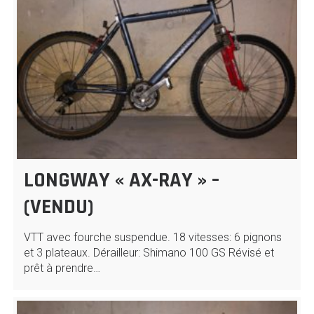
LONGWAY « AX-RAY » –
(VENDU)
VTT avec fourche suspendue. 18 vitesses: 6 pignons
et 3 plateaux. Dérailleur: Shimano 100 GS Révisé et
prêt à prendre…