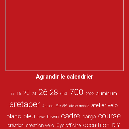
Agrandir le calendrier
26
700
28
20
aluminium
16
650
24
2022
14
aretaper
atelier vélo
ASVP
Astuce
atelier mobile
cadre
course
bleu
blanc
cargo
btwin
Bmx
decathlon
DIY
création vélo
création
Cyclofficine