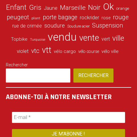
Ok
Enfant
Gris
Noir
Marseille
Jaune
orange
peugeot
porte bagage
rouge
rockrider
rose
pliant
Suspension
soudure
rue de crimée
Soudure acier
vendu
vente
ville
vert
Topbike
Turquoise
vtt
vtc
violet
vélo cargo
vélo ville
vélo course
Rechercher
RECHERCHER
ABONNE-TOI À NOTRE NEWSLETTER