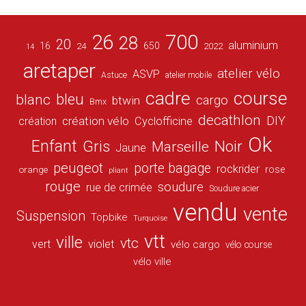
26
700
28
20
aluminium
16
650
24
2022
14
aretaper
atelier vélo
ASVP
Astuce
atelier mobile
cadre
course
bleu
blanc
cargo
btwin
Bmx
decathlon
DIY
création vélo
création
Cyclofficine
Ok
Enfant
Gris
Noir
Marseille
Jaune
peugeot
porte bagage
rockrider
orange
rose
pliant
rouge
soudure
rue de crimée
Soudure acier
vendu
vente
Suspension
Topbike
Turquoise
vtt
ville
vtc
vert
violet
vélo cargo
vélo course
vélo ville