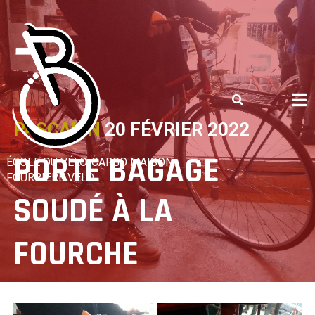
Skip
to
content
PASCALIN
20 FÉVRIER 2022
PORTE BAGAGE
ÉCOLE DU VÉLO, CARGO MAISON,
FOURRIÈRE VÉLO
SOUDÉ À LA
FOURCHE