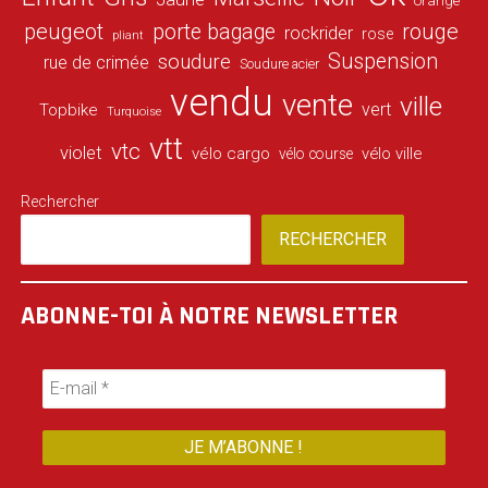
orange
peugeot
porte bagage
rouge
rockrider
rose
pliant
Suspension
soudure
rue de crimée
Soudure acier
vendu
vente
ville
vert
Topbike
Turquoise
vtt
vtc
violet
vélo cargo
vélo ville
vélo course
Rechercher
RECHERCHER
ABONNE-TOI À NOTRE NEWSLETTER