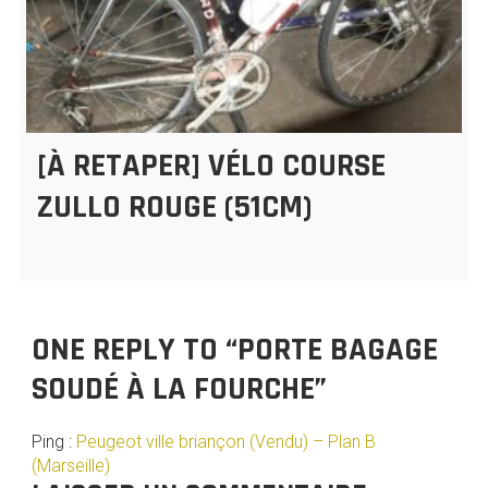
[À RETAPER] VÉLO COURSE
ZULLO ROUGE (51CM)
ONE REPLY TO “PORTE BAGAGE
SOUDÉ À LA FOURCHE”
Ping :
Peugeot ville briançon (Vendu) – Plan B
(Marseille)