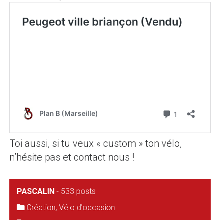
Toi aussi, si tu veux « custom » ton vélo,
n’hésite pas et contact nous !
PASCALIN
-
533 posts
Création
,
Vélo d'occasion