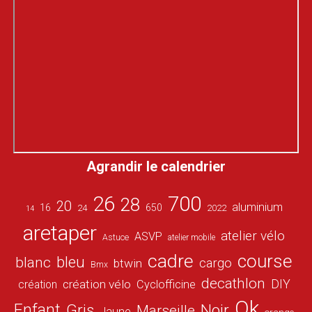
Agrandir le calendrier
26
700
28
20
aluminium
16
650
24
2022
14
aretaper
atelier vélo
ASVP
Astuce
atelier mobile
cadre
course
bleu
blanc
cargo
btwin
Bmx
decathlon
DIY
création vélo
création
Cyclofficine
Ok
Enfant
Gris
Noir
Marseille
Jaune