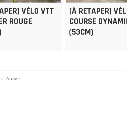
TAPER] VÉLO VTT
[À RETAPER] VÉ
ER ROUGE
COURSE DYNAMI
)
(53CM)
ndiqués avec
*