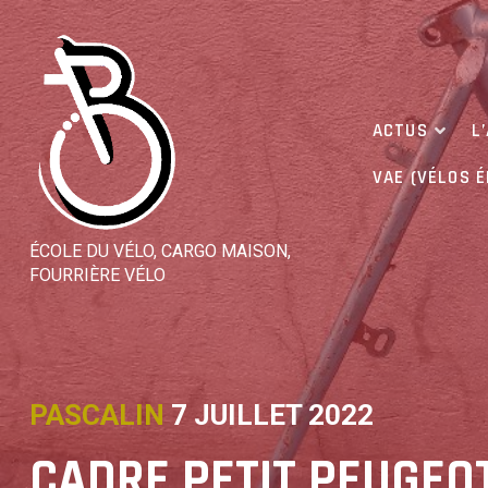
Skip
to
content
ACTUS
L
VAE (VÉLOS 
ÉCOLE DU VÉLO, CARGO MAISON,
FOURRIÈRE VÉLO
PASCALIN
7 JUILLET 2022
CADRE PETIT PEUGEOT