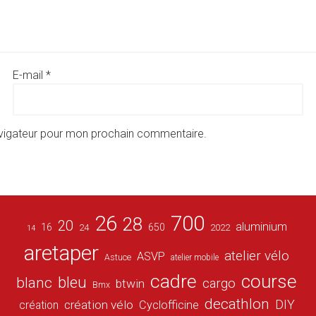
E-mail
*
avigateur pour mon prochain commentaire.
26
700
28
20
aluminium
16
650
24
2022
14
aretaper
atelier vélo
ASVP
Astuce
atelier mobile
cadre
course
bleu
blanc
cargo
btwin
Bmx
decathlon
DIY
création vélo
création
Cyclofficine