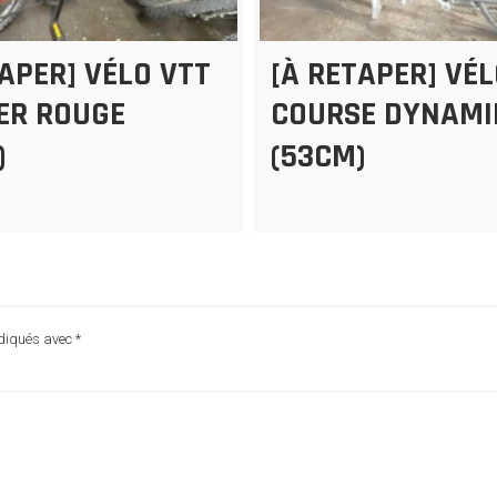
TAPER] VÉLO VTT
[À RETAPER] VÉ
ER ROUGE
COURSE DYNAMI
)
(53CM)
ndiqués avec
*