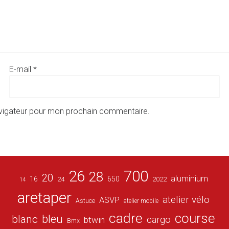
E-mail
*
avigateur pour mon prochain commentaire.
26
700
28
20
aluminium
16
650
24
2022
14
aretaper
atelier vélo
ASVP
Astuce
atelier mobile
cadre
course
bleu
blanc
cargo
btwin
Bmx