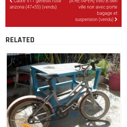
NAVIGATION
Cadre VTT genesis rose
[A RETAPER] Vélo B’twin
arizona (47×55) (vendu)
ville noir avec porte
DE
bagage et
suspension (vendu)
L’ARTICLE
RELATED