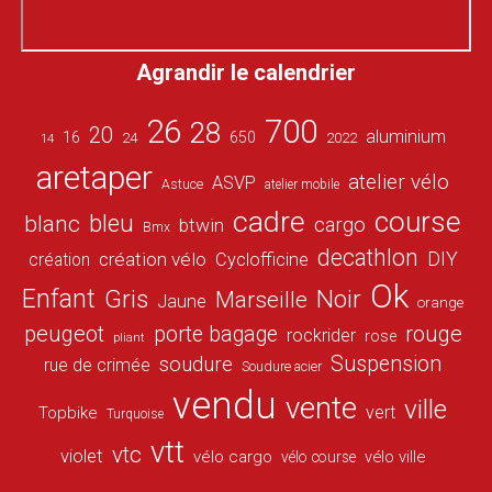
Agrandir le calendrier
26
700
28
20
aluminium
16
650
24
2022
14
aretaper
atelier vélo
ASVP
Astuce
atelier mobile
cadre
course
bleu
blanc
cargo
btwin
Bmx
decathlon
DIY
création vélo
création
Cyclofficine
Ok
Enfant
Gris
Noir
Marseille
Jaune
orange
peugeot
porte bagage
rouge
rockrider
rose
pliant
Suspension
soudure
rue de crimée
Soudure acier
vendu
vente
ville
vert
Topbike
Turquoise
vtt
vtc
violet
vélo cargo
vélo ville
vélo course