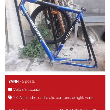
YANN
-
6 posts
Vélo d'occasion
28
,
Alu
,
cadre
,
cadre alu
,
carbone
,
delight
,
vente