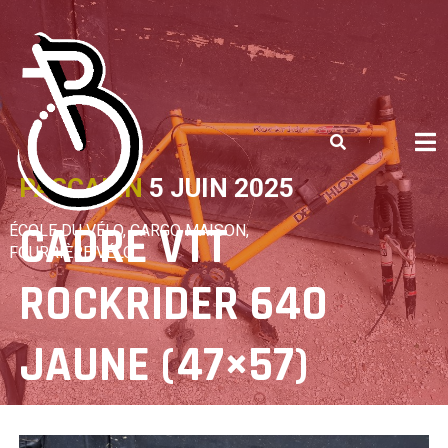
Skip
to
content
PASCALIN
5 JUIN 2025
CADRE VTT
ÉCOLE DU VÉLO, CARGO MAISON,
FOURRIÈRE VÉLO
ROCKRIDER 640
JAUNE (47×57)