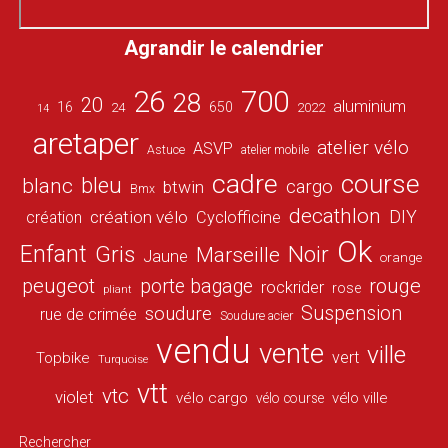
Agrandir le calendrier
26
700
28
20
aluminium
16
650
24
2022
14
aretaper
atelier vélo
ASVP
Astuce
atelier mobile
cadre
course
bleu
blanc
cargo
btwin
Bmx
decathlon
DIY
création vélo
création
Cyclofficine
Ok
Enfant
Gris
Noir
Marseille
Jaune
orange
peugeot
porte bagage
rouge
rockrider
rose
pliant
Suspension
soudure
rue de crimée
Soudure acier
vendu
vente
ville
vert
Topbike
Turquoise
vtt
vtc
violet
vélo cargo
vélo ville
vélo course
Rechercher