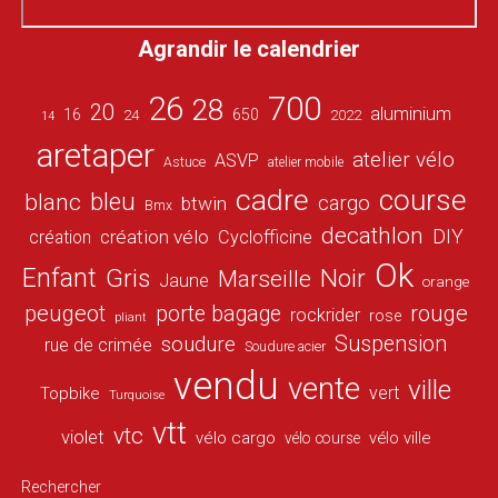
Agrandir le calendrier
26
700
28
20
aluminium
16
650
24
2022
14
aretaper
atelier vélo
ASVP
Astuce
atelier mobile
cadre
course
bleu
blanc
cargo
btwin
Bmx
decathlon
DIY
création vélo
création
Cyclofficine
Ok
Enfant
Gris
Noir
Marseille
Jaune
orange
peugeot
porte bagage
rouge
rockrider
rose
pliant
Suspension
soudure
rue de crimée
Soudure acier
vendu
vente
ville
vert
Topbike
Turquoise
vtt
vtc
violet
vélo cargo
vélo ville
vélo course
Rechercher