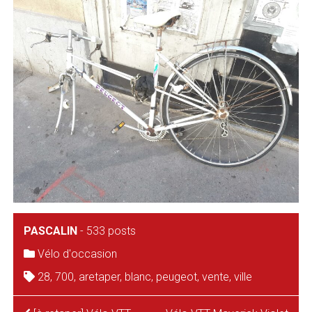
PASCALIN
-
533 posts
Vélo d'occasion
28
,
700
,
aretaper
,
blanc
,
peugeot
,
vente
,
ville