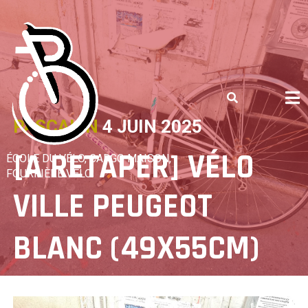
Skip
to
content
PASCALIN
4 JUIN 2025
[A RETAPER] VÉLO
ÉCOLE DU VÉLO, CARGO MAISON,
FOURRIÈRE VÉLO
VILLE PEUGEOT
BLANC (49X55CM)